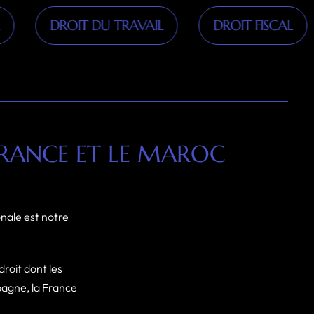
DROIT DU TRAVAIL
DROIT FISCAL
DR
 FRANCE ET LE MAROC
onale est notre
droit dont les
spagne, la France